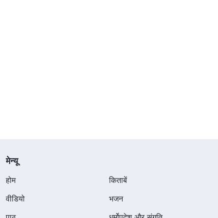
मेन्यू
होम
किताबें
वीडियो
भजन
पाठ
धर्मोपदेश और संगति