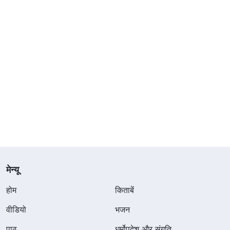
मेन्यू
होम
किताबें
वीडियो
भजन
पाठ
धर्मोपदेश और संगति