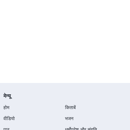
मेन्यू
होम
किताबें
वीडियो
भजन
पाठ
धर्मोपदेश और संगति