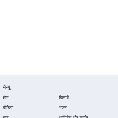
मेन्यू
होम
किताबें
वीडियो
भजन
पाठ
धर्मोपदेश और संगति