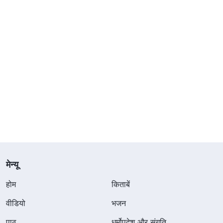
मेन्यू
होम
किताबें
वीडियो
भजन
पाठ
धर्मोपदेश और संगति