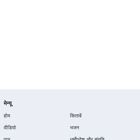
मेन्यू
होम
किताबें
वीडियो
भजन
पाठ
धर्मोपदेश और संगति