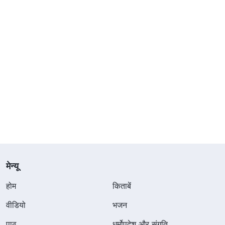
मेन्यू
होम
किताबें
वीडियो
भजन
पाठ
धर्मोपदेश और संगति