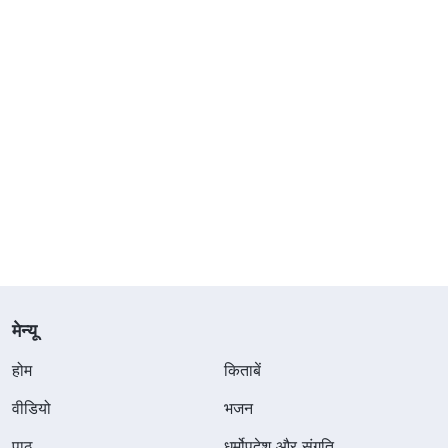
मेन्यू
होम
किताबें
वीडियो
भजन
पाठ
धर्मोपदेश और संगति