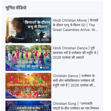
Hindi Christian Song | मार्ग के अंतिम
चुनिंदा वीडियो
चरण में सही ढंग से कैसे चलें
Hindi Christian Movie | विनाशों
4:47
के दौरान प्रभु से मिलन (II) | The
Great Calamities Arrive. Who
Hindi Christian Song | हर दिन जो तुम
Can Gain God’s Salvation?
अभी जीते हो, निर्णायक है
1:35:08
5:16
Hindi Christian Dance | पूरी
कायनात भरी है परमेश्वर की स्तुति से |
2026 प्रशंसा की आवाजें
Hindi Christian Song | परमेश्वर का
न्याय उसकी धार्मिकता और पवित्रता को
प्रकट करता है
4:59
4:41
Christian Dance | परमेश्वर के
सभी लोग सर्वशक्तिमान परमेश्वर की
Hindi Christian Song | परमेश्वर के
स्तुति गाते हैं | 2026 प्रशंसा की
कोप का प्रतीक
आवाजें
10:31
3:48
Christian Song | "अन्यजाति
राष्ट्रों के बीच परमेश्वर का नाम निश्चय
Hindi Christian Song | अंत में किसी