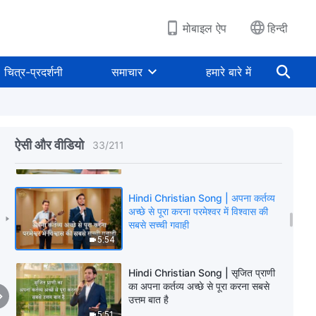
मोबाइल ऐप
हिन्दी
Hindi Christian Song | इंसान को पूर्ण
बनाने के लिए न्याय परमेश्वर का मुख्य तरीका
चित्र-प्रदर्शनी
समाचार
हमारे बारे में
है
4:13
Hindi Christian Song | पूर्ण बनाए जाने
के लिए तुम्हारे पास संकल्प और साहस होना
ऐसी और वीडियो
33
/
211
चाहिए
5:03
Hindi Christian Song | अपना कर्तव्य
अच्छे से पूरा करना परमेश्वर में विश्वास की
सबसे सच्ची गवाही
5:54
Hindi Christian Song | सृजित प्राणी
का अपना कर्तव्य अच्छे से पूरा करना सबसे
उत्तम बात है
5:51