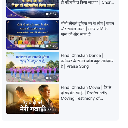
ही महिमान्वित किया जाएगा" | Choral
का भाग्य कैसा होगा?
Hymn | 2026 प्रशंसा की आवाजें
5:24
3:56
चीनी सीखते दुनिया भर के लोग | वाचन
और समवेत गायन | मानव जाति के
Hindi Christian Song | क्या तुम्हें पता
भाग्य की ओर ध्यान दो
है स्रोत अनंत जीवन का?
6:49
5:22
Hindi Christian Dance |
Hindi Christian Song | जब तुम खोलते
परमेश्वर के सामने जीना बहुत आनंदमय
हो अपना हृदय परमेश्वर के लिए
है | Praise Song
4:15
4:23
Hindi Christian Movie | देर से
Hindi Christian Song | जो परमेश्वर
दी गई मेरी गवाही | Profoundly
को नहीं जानते वे उसका प्रतिरोध करते हैं
Moving Testimony of
Repentance
7:22
1:55:31
Hindi Christian Song | सच्ची आस्था
क्या है?