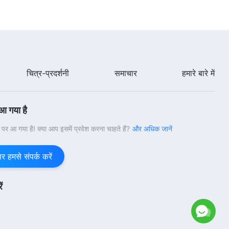
5:28
Hindi Christian Song | इंसान को
संभालने का काम है शैतान को हराने का काम
6:18
चित्र-प्रदर्शनी
समाचार
हमारे बारे में
Hindi Christian Song | परमेश्वर उन्हें
आशीष देता है जो ईमानदार हैं
 आ गया है
5:56
वी पर आ गया है! क्या आप इसमें प्रवेश करना चाहते हैं?
और अधिक जानें
Hindi Christian Song | बहुत प्यारी है
परमेश्वर की विनम्रता
हमसे संपर्क करें
5:32
ं
Hindi Christian Song | परमेश्वर के
सच्चे अनुयायी परीक्षणों में अडिग रह सकते हैं
5:41