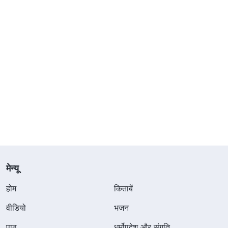
मेन्यू
होम
किताबें
वीडियो
भजन
पाठ
धर्मोपदेश और संगति