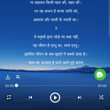
ना कहावत किसी महत की, महत की।
पर यह कथन है मानव जाति को,
आकाश और धरती के स्वामी का।
Ⅱ
ये मनुष्यों द्वारा जोड़े गए शब्द नहीं,
यह जीवन है प्रभु का, स्वयं प्रभु।
इसलिए जीवन के सब सूत्रों में सबसे ऊंचा है।
सत्य का अभ्यास है फर्ज अपने पूरे करना,
और परमेश्वर की अपेक्षाओं को पूरा करना।
इन "अपेक्षाओं" का मर्म है सबसे असली सत्य,
00:00
00:00
ना कि खाली सिद्धांत जो हो नायाब।
—वचन, खंड 1, परमेश्वर का प्रकटन और कार्य, जो परमेश्वर को और उसके
कार्य को जानते हैं, केवल वे ही परमेश्वर को संतुष्ट कर सकते हैं से रूपांतरित