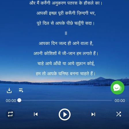
और मैं करुँगी अनुकरण पतरस के हौसले का।
आपकी इच्छा पूरी करूँगी ज़िन्दगी भर,
पूरे दिल से आपके पीछे चलूँगी सदा।
Ⅱ
आपका दिन जल्द ही आने वाला है,
अपनी कोशिशों में जी-जान हम लगाते हैं।
चाहे आये आँधी या आये तूफ़ान कोई,
हम तो आपके घनिष्ठ बनना चाहते हैं।
स्वामी छोड़ जायेंगे बाग़ जल्द ही,
सेवकों के दिल टूटे जाते हैं।
00:00
00:00
ऐसे कर्ज़ के एक कतरे को भी भर पाना मुमकिन नहीं।
आपसे प्रेम करने की तड़प है मेरे दिल में,
और मैं करुँगी अनुकरण पतरस के हौसले का।