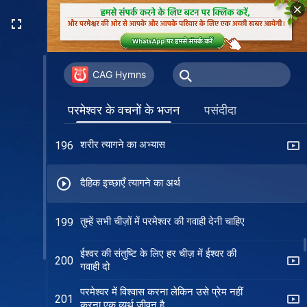
असल कीमत चाहिये सत्य के अमल के लिये
193
सत्य का अभ्यास करने वाले ही परीक्षणों में गवाही दे
194
सकते हैं
CAG Hymns
देह-सुख को त्यागना सत्य का अभ्यास करना है
195
परमेश्वर के वचनों के भजन
पसंदीदा
शरीर त्यागने का अभ्यास
196
दैहिक इच्छाएँ त्यागने का अर्थ
तुम्हें सभी चीज़ों में परमेश्वर की गवाही देनी चाहिए
199
ईश्वर की संतुष्टि के लिए हर चीज़ में ईश्वर की
200
गवाही दो
परमेश्वर में विश्वास करना लेकिन उसे प्रेम नहीं
201
करना एक व्यर्थ जीवन है