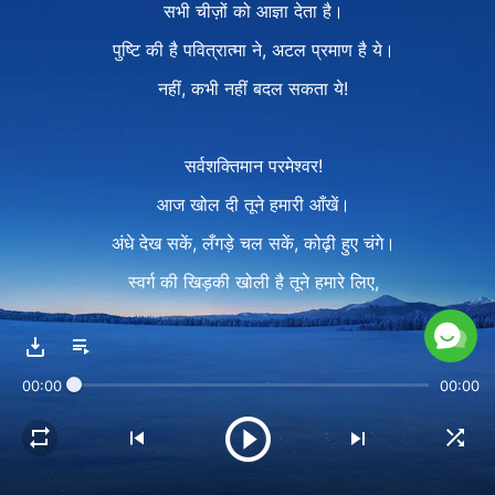
सभी चीज़ों को आज्ञा देता है।
पुष्टि की है पवित्रात्मा ने, अटल प्रमाण है ये।
नहीं, कभी नहीं बदल सकता ये!
सर्वशक्तिमान परमेश्वर!
आज खोल दी तूने हमारी आँखें।
अंधे देख सकें, लँगड़े चल सकें, कोढ़ी हुए चंगे।
स्वर्ग की खिड़की खोली है तूने हमारे लिए,
ताकि हम आध्यात्मिक जगत के राज़ जानें।
तेरे वचन हमारे भीतर समा जाते;
00:00
00:00
शैतान द्वारा दूषित मानवता से तूने बचाया है हमें।
ये है तेरा महान काम और दया। हम हैं तेरे गवाह!
2