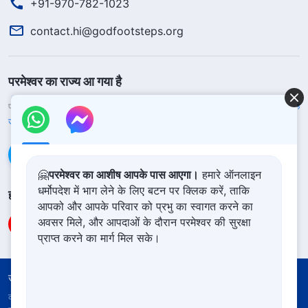
+91-970-782-1023
contact.hi@godfootsteps.org
परमेश्वर का राज्य आ गया है
परमेश्वर का राज्य पृथ्वी पर आ गया है! क्या आप इसमें प्रवेश करना चाहते हैं?
और अधिक
जानें
WhatsApp पर हमसे संपर्क करें
🤗
परमेश्वर का आशीष आपके पास आएगा।
हमारे ऑनलाइन
धर्मोपदेश में भाग लेने के लिए बटन पर क्लिक करें, ताकि
हमारा अनुसरण करें
आपको और आपके परिवार को प्रभु का स्वागत करने का
अवसर मिले, और आपदाओं के दौरान परमेश्वर की सुरक्षा
प्राप्त करने का मार्ग मिल सके।
उपयोग की शर्तें
गोपनीयता नीत
साभार
कुकीज नीति
कॉपीराइट © 2026
सर्वशक्तिमान परमेश्वर की कलीसिया।
सर्वाधिकार